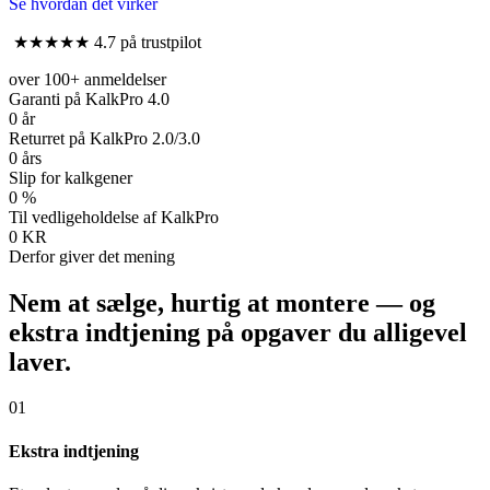
Se hvordan det virker
★★★★★ 4.7 på trustpilot
over 100+ anmeldelser
Garanti på KalkPro 4.0
0
år
Returret på KalkPro 2.0/3.0
0
års
Slip for kalkgener
0
%
Til vedligeholdelse af KalkPro
0
KR
Derfor giver det mening
Nem at sælge, hurtig at montere — og
ekstra indtjening på opgaver du alligevel
laver.
01
Ekstra indtjening