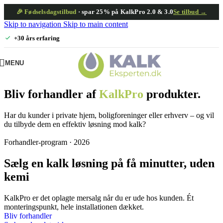
🎉 Fødselsdagstilbud
· spar 25% på KalkPro 2.0 & 3.0
Se tilbud →
Skip to navigation
Skip to main content
+30 års erfaring
MENU
Bliv forhandler af
KalkPro
produkter.
Har du kunder i private hjem, boligforeninger eller erhverv – og vil
du tilbyde dem en effektiv løsning mod kalk?
Forhandler-program · 2026
Sælg en kalk løsning på få minutter, uden
kemi
KalkPro er det oplagte mersalg når du er ude hos kunden. Ét
monteringspunkt, hele installationen dækket.
Bliv forhandler