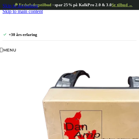
🎉 Fødselsdagstilbud
· spar 25% på KalkPro 2.0 & 3.0
Se tilbud →
Skip to navigation
Skip to main content
+30 års erfaring
MENU