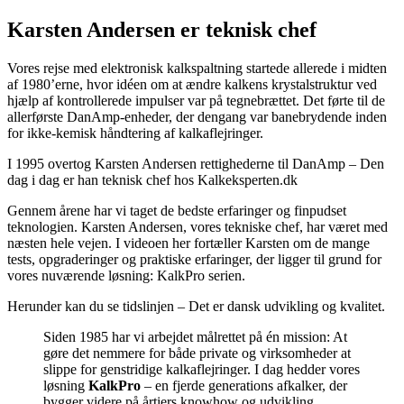
Karsten Andersen er teknisk chef
Vores rejse med elektronisk kalkspaltning startede allerede i midten
af 1980’erne, hvor idéen om at ændre kalkens krystalstruktur ved
hjælp af kontrollerede impulser var på tegnebrættet. Det førte til de
allerførste DanAmp-enheder, der dengang var banebrydende inden
for ikke-kemisk håndtering af kalkaflejringer.
I 1995 overtog Karsten Andersen rettighederne til DanAmp – Den
dag i dag er han teknisk chef hos Kalkeksperten.dk
Gennem årene har vi taget de bedste erfaringer og finpudset
teknologien. Karsten Andersen, vores tekniske chef, har været med
næsten hele vejen. I videoen her fortæller Karsten om de mange
tests, opgraderinger og praktiske erfaringer, der ligger til grund for
vores nuværende løsning: KalkPro serien.
Herunder kan du se tidslinjen – Det er dansk udvikling og kvalitet.
Siden 1985 har vi arbejdet målrettet på én mission: At
gøre det nemmere for både private og virksomheder at
slippe for genstridige kalkaflejringer. I dag hedder vores
løsning
KalkPro
– en fjerde generations afkalker, der
bygger videre på årtiers knowhow og udvikling.