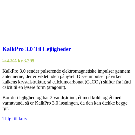
KalkPro 3.0 Til Lejligheder
Den
Den
kr.
3.295
kr.
4.395
oprindelige
aktuelle
KalkPro 3.0 sender pulserende elektromagnetiske impulser gennem
pris
pris
antennerne, der er viklet uden på røret. Disse impulser påvirker
var:
er:
kalkens krystalstruktur, så calciumcarbonat (CaCO₃) skifter fra hård
kr.4.395.
kr.3.295.
calcit til en løsere form (aragonit).
Bor du i lejlighed og har 2 vandrør ind, ét med koldt og ét med
varmtvand, så er KalkPro 3.0 løsningen, da den kan dække begge
rør.
Tilføj til kurv