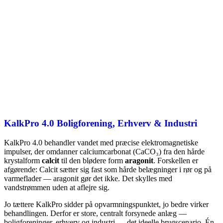
KalkPro 4.0 Boligforening, Erhverv & Industri
KalkPro 4.0 behandler vandet med præcise elektromagnetiske
impulser, der omdanner calciumcarbonat (CaCO₃) fra den hårde
krystalform
calcit
til den blødere form
aragonit
. Forskellen er
afgørende: Calcit sætter sig fast som hårde belægninger i rør og på
varmeflader — aragonit gør det ikke. Det skylles med
vandstrømmen uden at aflejre sig.
Jo tættere KalkPro sidder på opvarmningspunktet, jo bedre virker
behandlingen. Derfor er store, centralt forsynede anlæg —
boligforeninger, erhverv og industri — det ideelle brugscenario. Én