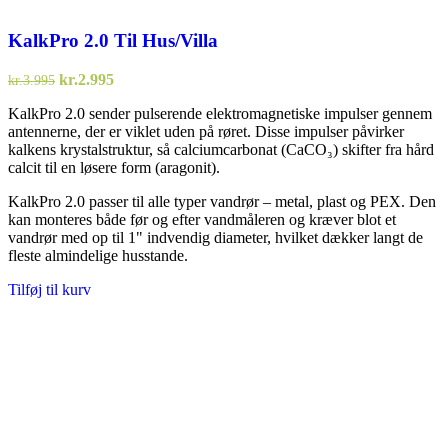
KalkPro 2.0 Til Hus/Villa
Den
Den
kr.
2.995
kr.
3.995
oprindelige
aktuelle
KalkPro 2.0 sender pulserende elektromagnetiske impulser gennem
pris
pris
antennerne, der er viklet uden på røret. Disse impulser påvirker
var:
er:
kalkens krystalstruktur, så calciumcarbonat (CaCO₃) skifter fra hård
kr.3.995.
kr.2.995.
calcit til en løsere form (aragonit).
KalkPro 2.0 passer til alle typer vandrør – metal, plast og PEX. Den
kan monteres både før og efter vandmåleren og kræver blot et
vandrør med op til 1" indvendig diameter, hvilket dækker langt de
fleste almindelige husstande.
Tilføj til kurv